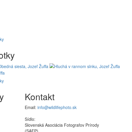
tky
otky
tky
y
Kontakt
Email:
info@wildlifephoto.sk
Sídlo:
Slovenská Asociácia Fotografov Prírody
(SAFP)