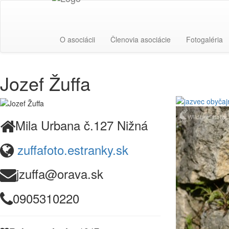
O asociácii
Členovia asociácie
Fotogaléria
Jozef Žuffa
Mila Urbana č.127 Nižná
zuffafoto.estranky.sk
jzuffa@orava.sk
0905310220