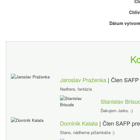
Cl
Citli
Dátum vytvore
K
Jaroslav Praženka
| Člen SAF
Nadhera, fantázia
Stanislav Brisu
Ďakujem Jarko. :)
Dominik Kalata
| Člen SAFP
pre
Stano, nádherne pižamkáče :)