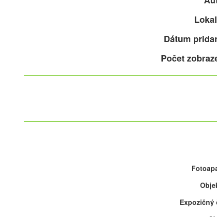
Aut
Lokal
Dátum pridan
Počet zobraz
Fotoapa
Objek
Expozičný 