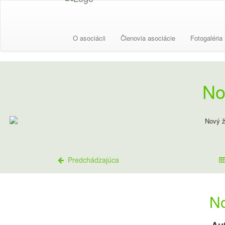
O asociácii
Členovia asociácie
Fotogaléria
No
Predchádzajúca
No