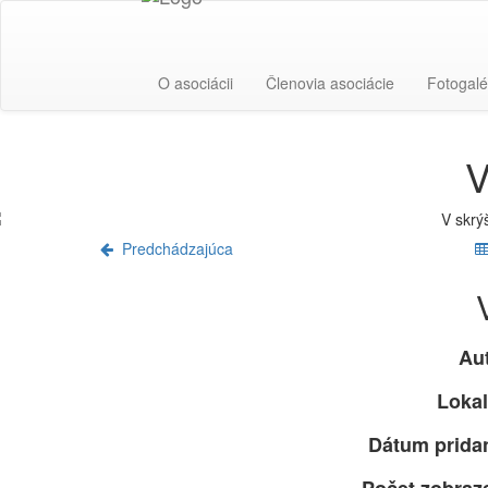
O asociácii
Členovia asociácie
Fotogalé
V
Predchádzajúca
Aut
Lokal
Dátum pridan