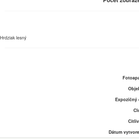
Počet zobraz
Hrdziak lesný
Fotoapa
Objek
Expozičný 
Cl
Citli
Dátum vytvore