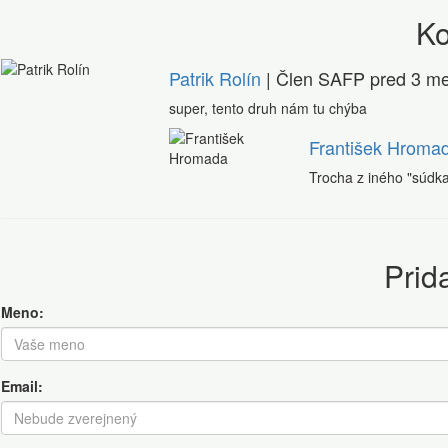
K
Patrik Rolín
| Člen SAFP
pred 3 me
super, tento druh nám tu chýba
František Hroma
Trocha z iného "súdk
Prid
Meno:
Email: