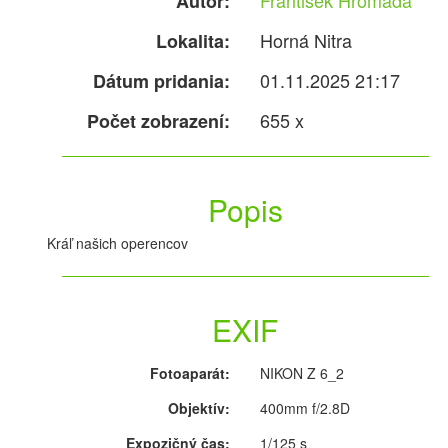
František Hromada
Autor:
Horná Nitra
Lokalita:
01.11.2025 21:17
Dátum pridania:
655 x
Počet zobrazení:
Popis
Kráľ našich operencov
EXIF
Fotoaparát:
NIKON Z 6_2
Objektív:
400mm f/2.8D
Expozičný čas:
1/125 s