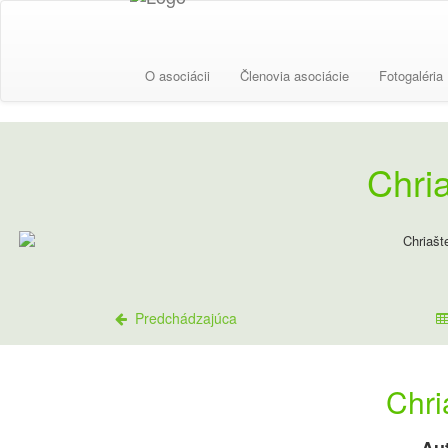
O asociácii
Členovia asociácie
Fotogaléria
Chri
Predchádzajúca
Chri