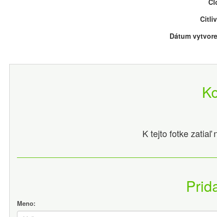
Cl
Citli
Dátum vytvore
K
K tejto fotke zatia
Prid
Meno: