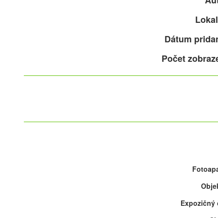
Aut
Lokal
Dátum pridan
Počet zobraz
Fotoapa
Objek
Expozičný 