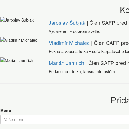
K
Jaroslav Šubjak
| Člen SAFP
pred 
Vydarené - v dobrom svetle.
Vladimír Michalec
| Člen SAFP
pre
Pekná a vzácna fotka v šere karpatského le
Marián Jamrich
| Člen SAFP
pred 
Ferko super fotka, krásna atmosféra.
Prid
Meno: