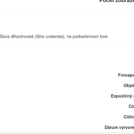
Počet zobraz
Sova dlhochvostá (Strix uralensis), na podvečernom love
Fotoapa
Objek
Expozičný 
Cl
Citli
Dátum vytvore