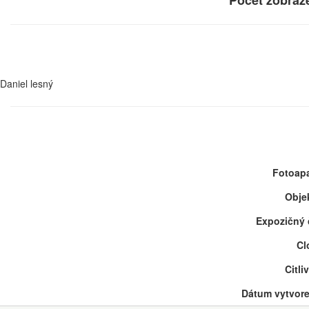
Počet zobraz
Daniel lesný
Fotoapa
Objek
Expozičný 
Cl
Citli
Dátum vytvore