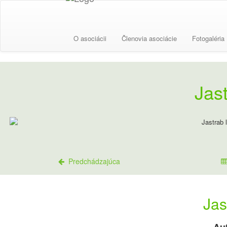
O asociácii
Členovia asociácie
Fotogaléria
Jas
Predchádzajúca
Jas