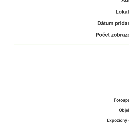
Aut
Lokal
Dátum pridan
Počet zobraz
Fotoapa
Objek
Expozičný 