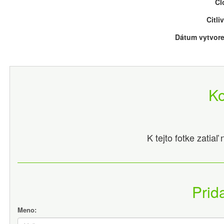
Cl
Citli
Dátum vytvore
K
K tejto fotke zatia
Prid
Meno: