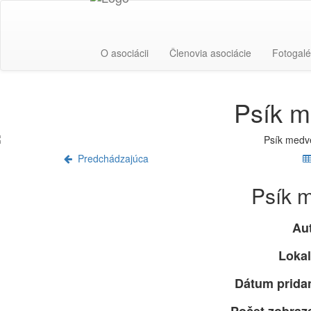
O asociácii
Členovia asociácie
Fotogalé
Psík m
Predchádzajúca
Psík m
Aut
Lokal
Dátum pridan