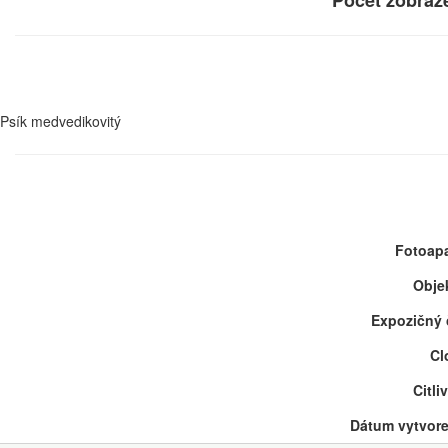
Počet zobraz
Psík medvedikovitý
Fotoapa
Objek
Expozičný 
Cl
Citli
Dátum vytvore