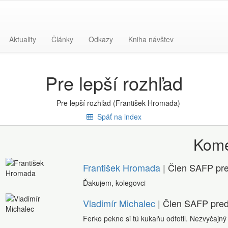
Aktuality
Články
Odkazy
Kniha návštev
Pre lepší rozhľad
Späť na index
Kome
František Hromada
| Člen SAFP
pre
Ďakujem, kolegovci
Vladimír Michalec
| Člen SAFP
pred
Ferko pekne si tú kukaňu odfotil. Nezvyčajný