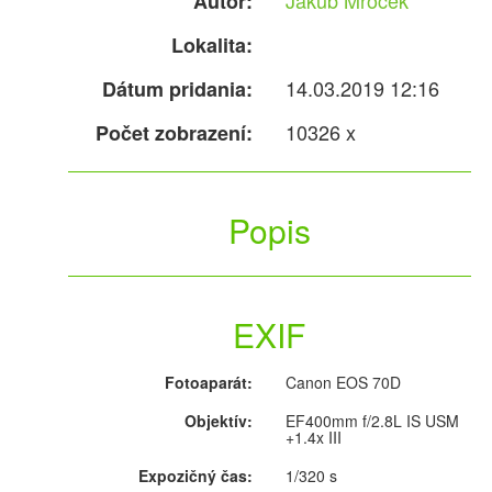
Jakub Mrocek
Autor:
Lokalita:
14.03.2019 12:16
Dátum pridania:
10326 x
Počet zobrazení:
Popis
EXIF
Fotoaparát:
Canon EOS 70D
Objektív:
EF400mm f/2.8L IS USM
+1.4x III
Expozičný čas:
1/320 s